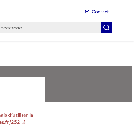
Contact
cherche
Recherch
s d’utiliser la
es.fr/252