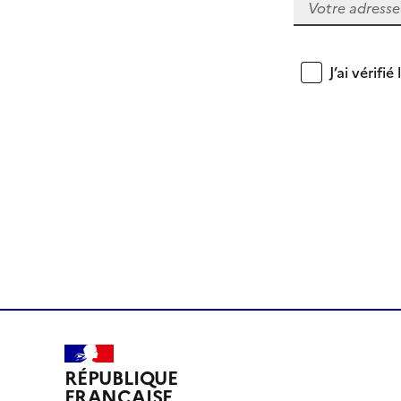
J’ai vérif
RÉPUBLIQUE
FRANÇAISE