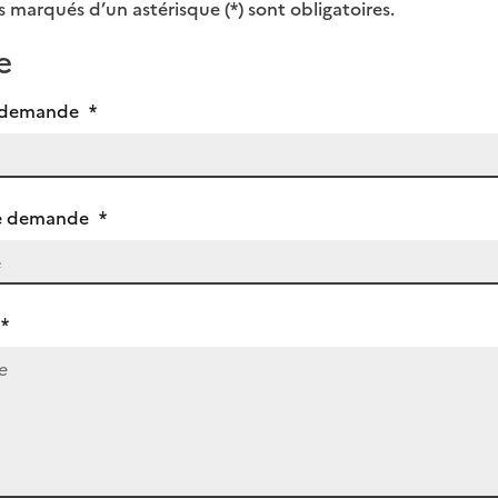
 marqués d’un astérisque (*) sont obligatoires.
e
e demande
*
re demande
*
*